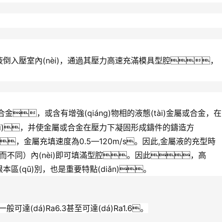
倒入壓室內(nèi)，通過其壓力高速充滿模具型腔，
屬或合金，或含有增強(qiáng)物相的液態(tài)金屬或合金，在
èi)，并使金屬或合金在壓力下凝固形成鑄件的鑄造方
a，金屬充填速度為0.5—120m/s。因此,金屬液的充型時
的大小而不同）內(nèi)即可填滿型腔。因此，高
(qū)別，也是重要特點(diǎn)。
達(dá)Ra6.3甚至可達(dá)Ra1.6。