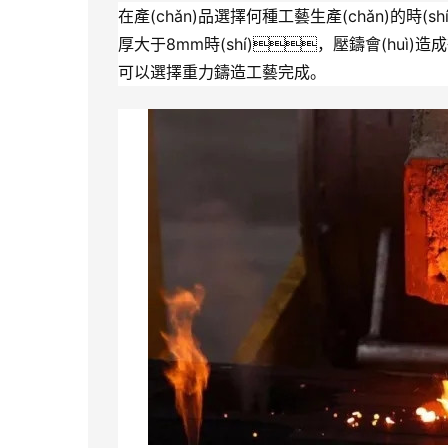
在產(chǎn)品選擇何種工藝生產(chǎn)的時(
厚大于8mm時(shí)，壓鑄會(huì)
可以選擇重力鑄造工藝完成。