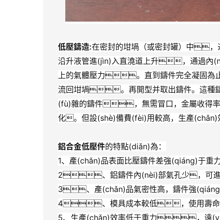
低壓鑄造:
在密封的坩堝（或密封罐）中，
沿升液管進(jìn)入直澆道上升，通過內(nè
上的氣體壓力。直到鑄件完全凝固為
流回坩堝。再開型并取出鑄件。這種鑄
(fù)雜的鑄件，無需冒口，金屬收得率達(d
化。但設(shè)備費(fèi)用較高，生產(
鋁合金低壓件
的特點(diǎn)為：
1、產(chǎn)品表面比壓鑄件差強(qiáng)于重
2、鋁鑄件內(nèi)部氣孔少，可進(
3、產(chǎn)品氣密性高，鑄件強(qi
4、模具成本較低，使用壽
5、生產(chǎn)效率低于重力，遠(y