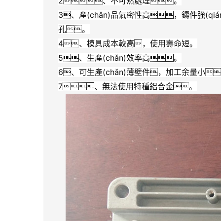
2、不可熱處理。
3、產(chǎn)品氣密性高，鑄件強(q
孔。
4、模具成本較高，使用壽命短。
5、生產(chǎn)效率高。
6、可生產(chǎn)薄壁件，加工余量小
7、無法使用特種鋁合金。