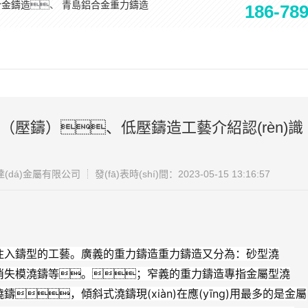
合金鑄造
、
青島鋁合金重力鑄造
186-789
壓鑄）、低壓鑄造工藝介紹認(rèn)識
達(dá)金屬有限公司
發(fā)表時(shí)間：2023-05-15 13:16:57
注入鑄型的工藝。廣義的重力鑄造重力鑄造又分為：砂型澆
消失模澆鑄等。；窄義的重力鑄造專指金屬型澆
，傾斜式澆鑄現(xiàn)在應(yīng)用最多的是金屬