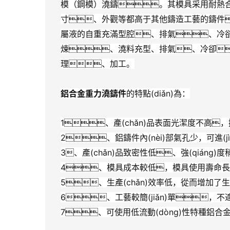
模（鋼模）澆鑄。其模具采用耐熱合金
寸、外觀等都高于其他鑄造工藝的鑄件
屬液的自重充滿型腔、排氣、冷
煉、澆料充型、排氣、冷卻
理、加工。
鋁合金重力澆鑄件
的特點(diǎn)為：
1、產(chǎn)品表面光潔度不高，
2、鋁鑄件內(nèi)部氣孔少，可進(
3、產(chǎn)品致密性低、強(qián
4、模具成本較低，模具使用壽命長(z
5、生產(chǎn)效率低，從而增加了生產
6、工藝較簡(jiǎn)單，不適
7、可使用低流動(dòng)性特種鋁合