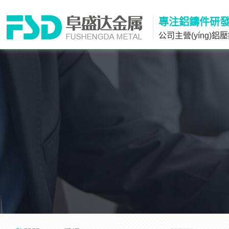
首
專注鋁鑄件研發(f
頁
產
公司主營(yíng)
(chǎn)
關
品展
(guān)
案
示
于我
例
新
們
展
聞
聯
示
資
(lián)
訊
系我
們