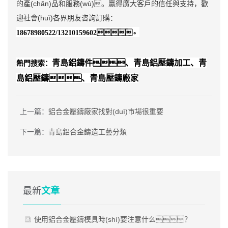
的產(chǎn)品和服務(wù)。贏得廣大客戶的信任與支持，歡
迎社會(huì)各界朋友咨詢訂購：
18678980522/13210159602。
青島鋁鑄件、青島鋁壓鑄加工、青
熱門搜索：
島鋁壓鑄、青島壓鑄廠家
上一篇：
鋁合金壓鑄廠家找對(duì)市場很重要
下一篇：
青島鋁合金鑄造工藝分類
最新
文章
使用鋁合金壓鑄模具時(shí)要注意什么？