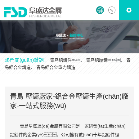
首
頁
產
(chǎn)
關
品展
(guān)
案
熱門關(guān)鍵詞：
青島鋁鑄件
、
青島鋁壓鑄
、
青
示
于我
例
新
島鋁合金鑄造
、
青島鋁合金重力鑄造
們
展
聞
聯
示
資
(lián)
青島 壓鑄廠家-鋁合金壓鑄生產(chǎn)廠
家-一站式服務(wù)
訊
系我
們
青島阜盛達(dá)金屬有限公司是一家研發(fā)生產(chǎn)
鋁鑄件的企業(yè)，公司擁有數(shù)十年鋁鑄件經